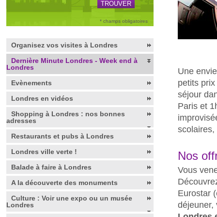
* champs obligatoires
Organisez vos visites à Londres
Dernière Minute Londres - Week end à
Londres
Une envie
petits pri
Evènements
séjour dan
Londres en vidéos
Paris et 1
Shopping à Londres : nos bonnes
improvisée
adresses
scolaires,
Restaurants et pubs à Londres
Londres ville verte !
Nos off
Balade à faire à Londres
Vous venez
Découvrez 
A la découverte des monuments
Eurostar
(
Culture : Voir une expo ou un musée
déjeuner, 
Londres
Londres 