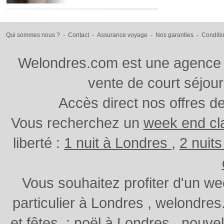
Qui sommes nous ?
-
Contact
-
Assurance voyage
-
Nos garanties
-
Conditi
Welondres.com est une agence d
vente de court séjou
Accès direct nos offres d
Vous recherchez un
week end cl
liberté :
1 nuit à Londres
,
2 nuit
Vous souhaitez profiter d'un w
particulier à Londres , welondr
et fêtes
:
noël à Londres
,
nouvel