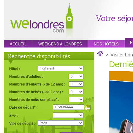
Votre séjo
P
ACCUEIL
WEEK-END A LONDRES
NOS HÔTELS
>
Visiter Lo
Recherche disponibilités
Derni
Hôtel :
Nombres d'adultes :
Nombres d'enfants (- de 12 ans) :
Nombres de bébés (- de 2 ans) :
Nombres de nuits sur place* :
Date de départ* :
à +/- :
Ville de départ :