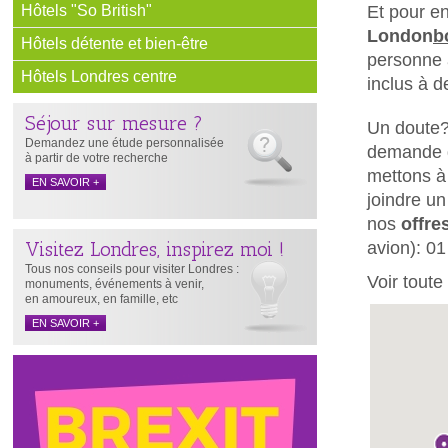
Hôtels "So British"
Et pour e
London
b
Hôtels détente et bien-être
personne à
Hôtels Londres centre
inclus à d
Séjour sur mesure ?
Un doute?
Demandez une étude personnalisée
demande d
à partir de votre recherche
mettons à
EN SAVOIR +
joindre un
nos
offre
Visitez Londres, inspirez moi !
avion): 01
Tous nos conseils pour visiter Londres :
Voir toute
monuments, événements à venir,
en amoureux, en famille, etc
EN SAVOIR +