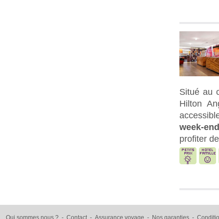
Situé au 
Hilton An
accessibl
week-end
profiter d
Qui sommes nous ?
-
Contact
-
Assurance voyage
-
Nos garanties
-
Conditi