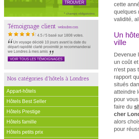
cette anné
quelques m
* champs obligatoires
validité, 
Témoignage client
welondres.com
Un hôte
4.5
/
5
basé sur
1808
votes.
ville
Un voyage décidé 10 jours avant la date du
départ rapidité clarté proximité je recommanderai
we Londres à mes amis
Devenue la
VOIR TOUS LES TÉMOIGNAGES
un coût et
n'est pas 
rapport qu
Nos catégories d'hôtels à Londres
situés dan
Appart-hôtels
atteindre 
pour vous 
Hôtels Best Seller
faire du
s
Hôtels Prestige
cher Lon
alors cho
Hôtels famille
pour réus
Hôtels petits prix