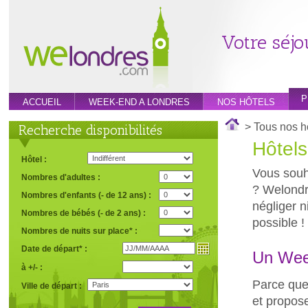
Votre séjo
P
ACCUEIL
WEEK-END A LONDRES
NOS HÔTELS
> Tous nos h
Recherche disponibilités
Hôtels
Hôtel :
Vous souh
Nombres d'adultes :
? Welondr
Nombres d'enfants (- de 12 ans) :
négliger ni
Nombres de bébés (- de 2 ans) :
possible !
Nombres de nuits sur place* :
Date de départ* :
Un Wee
à +/- :
Parce que
Ville de départ :
et propose