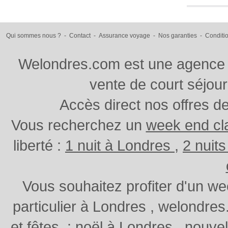
Qui sommes nous ?
-
Contact
-
Assurance voyage
-
Nos garanties
-
Conditi
Welondres.com est une agence d
vente de court séjou
Accès direct nos offres d
Vous recherchez un
week end cl
liberté :
1 nuit à Londres
,
2 nuit
Vous souhaitez profiter d'un w
particulier à Londres , welondr
et fêtes
:
noël à Londres
,
nouvel