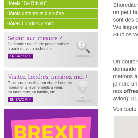
Hôtels "So British"
Shoreditch
un petit b
Hôtels détente et bien-être
sont des c
Hôtels Londres centre
Wellington
Studios W
Séjour sur mesure ?
Demandez une étude personnalisée
à partir de votre recherche
EN SAVOIR +
Un doute?
demande d
Visitez Londres, inspirez moi !
mettons à
Tous nos conseils pour visiter Londres :
joindre un
monuments, événements à venir,
nos
offre
en amoureux, en famille, etc
avion): 01
EN SAVOIR +
Voir toute