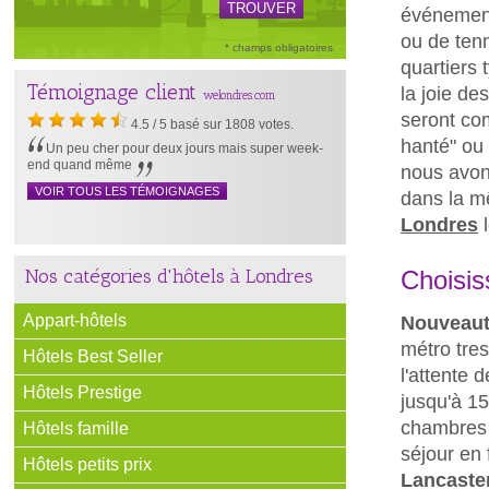
événements
ou de tenn
* champs obligatoires
quartiers
Témoignage client
la joie de
welondres.com
seront co
4.5
/
5
basé sur
1808
votes.
hanté" ou
Un peu cher pour deux jours mais super week-
end quand même
nous avon
VOIR TOUS LES TÉMOIGNAGES
dans la m
Londres
l
Nos catégories d'hôtels à Londres
Choisis
Appart-hôtels
Nouveau
métro tre
Hôtels Best Seller
l'attente 
Hôtels Prestige
jusqu'à 1
chambres 
Hôtels famille
séjour en 
Hôtels petits prix
Lancaster