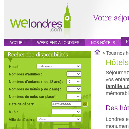
Votre séjo
P
ACCUEIL
WEEK-END A LONDRES
NOS HÔTELS
> Tous nos h
Recherche disponibilités
Hôtels
Hôtel :
Séjourne
Nombres d'adultes :
vos enfan
Nombres d'enfants (- de 12 ans) :
famille L
Nombres de bébés (- de 2 ans) :
mémorable
Nombres de nuits sur place* :
Date de départ* :
Des hôt
à +/- :
Londres es
Ville de départ :
monuments