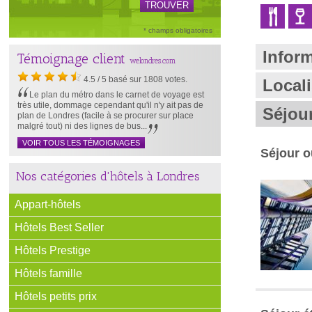
* champs obligatoires
Infor
Témoignage client
welondres.com
4.5
/
5
basé sur
1808
votes.
Local
Le plan du métro dans le carnet de voyage est
très utile, dommage cependant qu'il n'y ait pas de
Séjou
plan de Londres (facile à se procurer sur place
malgré tout) ni des lignes de bus...
VOIR TOUS LES TÉMOIGNAGES
Séjour 
Nos catégories d'hôtels à Londres
Appart-hôtels
Hôtels Best Seller
Hôtels Prestige
Hôtels famille
Hôtels petits prix