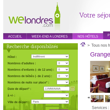
Votre séjo
P
ACCUEIL
WEEK-END A LONDRES
NOS HÔTELS
>
Tous nos h
Recherche disponibilités
Grang
Hôtel :
Nombres d'adultes :
Nombres d'enfants (- de 12 ans) :
Nombres de bébés (- de 2 ans) :
Nombres de nuits sur place* :
Date de départ* :
à +/- :
Ville de départ :
Services :