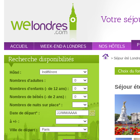
Votre séjo
P
ACCUEIL
WEEK-END A LONDRES
NOS HÔTELS
Recherche disponibilités
> Séjour été Londr
Choix du for
Hôtel :
Nombres d'adultes :
Séjour é
Nombres d'enfants (- de 12 ans) :
Nombres de bébés (- de 2 ans) :
Nombres de nuits sur place* :
Date de départ* :
à +/- :
Ville de départ :