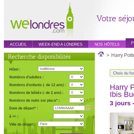
Votre séjo
P
ACCUEIL
WEEK-END A LONDRES
NOS HÔTELS
>
Harry Pott
Recherche disponibilités
Hôtel :
Choix du for
Nombres d'adultes :
Nombres d'enfants (- de 12 ans) :
Harry P
Ibis B
Nombres de bébés (- de 2 ans) :
Nombres de nuits sur place* :
3 jours 
Date de départ* :
à +/- :
Ville de départ :